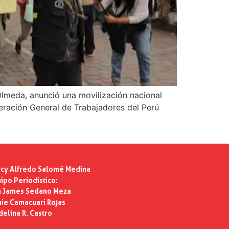
Olmeda, anunció una movilización nacional
eración General de Trabajadores del Perú
cy Alfredo Salomé Medina
ipo Periodístico:
n James Sedano Meza
ie Camacuari Rojas
delina R. Castro