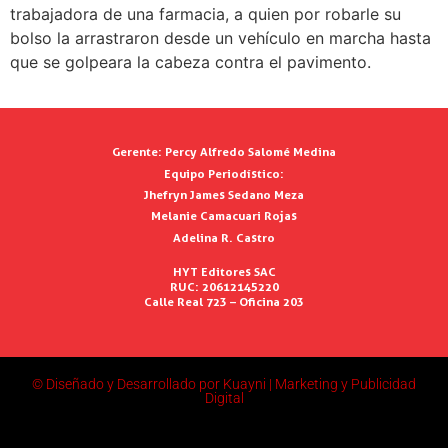
trabajadora de una farmacia, a quien por robarle su
bolso la arrastraron desde un vehículo en marcha hasta
que se golpeara la cabeza contra el pavimento.
Gerente:
Percy Alfredo Salomé Medina
Equipo Periodístico:
Jhefryn James Sedano Meza
Melanie Camacuari Rojas
Adelina R. Castro
HYT Editores SAC
RUC: 20612145220
Calle Real 723 – Oficina 203
© Diseñado y Desarrollado por Kuayni | Marketing y Publicidad
Digital