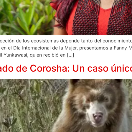
ección de los ecosistemas depende tanto del conocimiento 
 en el Día Internacional de la Mujer, presentamos a Fanny M
l Yunkawasi, quien recibió en […]
rado de Corosha: Un caso únic