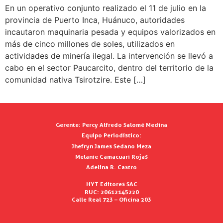
En un operativo conjunto realizado el 11 de julio en la
provincia de Puerto Inca, Huánuco, autoridades
incautaron maquinaria pesada y equipos valorizados en
más de cinco millones de soles, utilizados en
actividades de minería ilegal. La intervención se llevó a
cabo en el sector Paucarcito, dentro del territorio de la
comunidad nativa Tsirotzire. Este […]
Gerente:
Percy Alfredo Salomé Medina
Equipo Periodístico:
Jhefryn James Sedano Meza
Melanie Camacuari Rojas
Adelina R. Castro
HYT Editores SAC
RUC: 20612145220
Calle Real 723 – Oficina 203