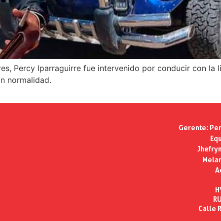
s, Percy Iparraguirre fue intervenido por conducir con la l
on normalidad.
Gerente:
Per
Equ
Jhefry
Melan
A
H
RU
Calle R