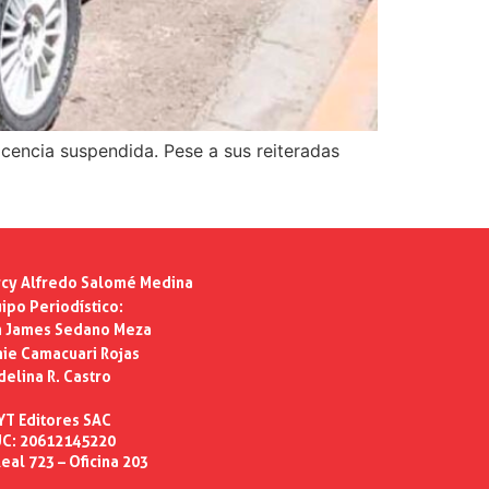
icencia suspendida. Pese a sus reiteradas
cy Alfredo Salomé Medina
ipo Periodístico:
n James Sedano Meza
ie Camacuari Rojas
delina R. Castro
YT Editores SAC
C: 20612145220
eal 723 – Oficina 203