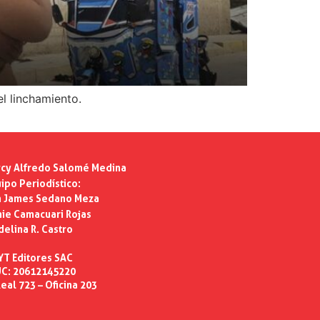
el linchamiento.
cy Alfredo Salomé Medina
ipo Periodístico:
n James Sedano Meza
ie Camacuari Rojas
delina R. Castro
YT Editores SAC
C: 20612145220
eal 723 – Oficina 203