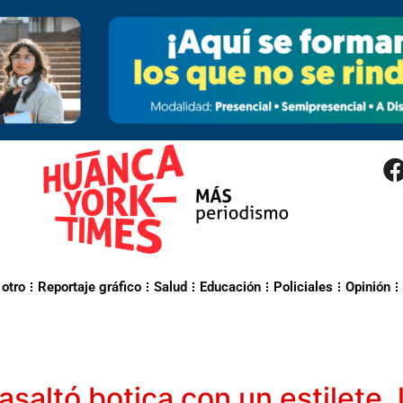
 otro
Reportaje gráfico
Salud
Educación
Policiales
Opinión
asaltó botica con un estilete,