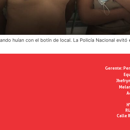
ndo huían con el botín de local. La Policía Nacional evitó 
Gerente:
Per
Equ
Jhefry
Melan
A
H
RU
Calle R