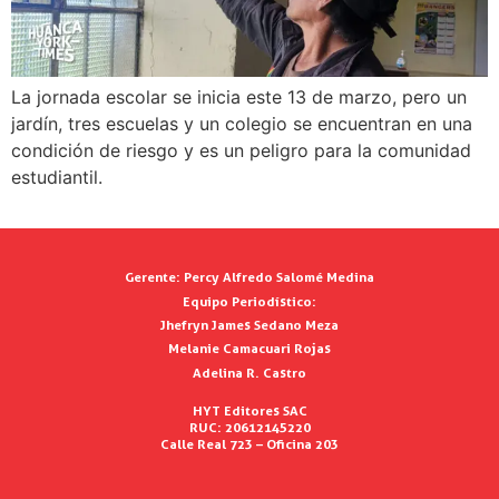
La jornada escolar se inicia este 13 de marzo, pero un
jardín, tres escuelas y un colegio se encuentran en una
condición de riesgo y es un peligro para la comunidad
estudiantil.
Gerente:
Percy Alfredo Salomé Medina
Equipo Periodístico:
Jhefryn James Sedano Meza
Melanie Camacuari Rojas
Adelina R. Castro
HYT Editores SAC
RUC: 20612145220
Calle Real 723 – Oficina 203