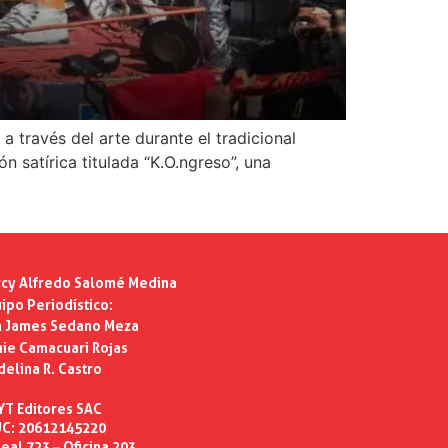
través del arte durante el tradicional
n satírica titulada “K.O.ngreso”, una
cy Alfredo Salomé Medina
ipo Periodístico:
n James Sedano Meza
ie Camacuari Rojas
delina R. Castro
YT Editores SAC
C: 20612145220
eal 723 – Oficina 203