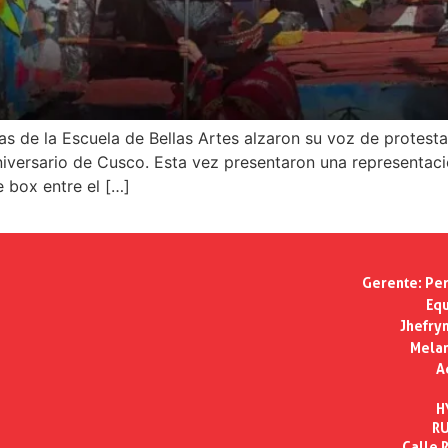
 la Escuela de Bellas Artes alzaron su voz de protesta a 
niversario de Cusco. Esta vez presentaron una representació
 box entre el […]
Gerente:
Per
Equ
Jhefry
Melan
A
H
RU
Calle R