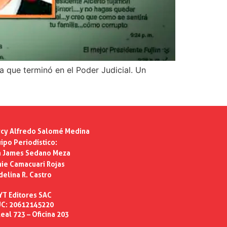
 que terminó en el Poder Judicial. Un
cy Alfredo Salomé Medina
ipo Periodístico:
n James Sedano Meza
ie Camacuari Rojas
delina R. Castro
YT Editores SAC
C: 20612145220
eal 723 – Oficina 203