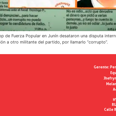
 de Fuerza Popular en Junín desataron una disputa interna
 a otro militante del partido, por llamarlo “corrupto”.
Gerente:
Per
Equ
Jhefry
Melan
A
H
RU
Calle R