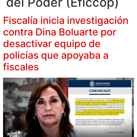
del Poder (Eficcop)
Fiscalía inicia investigación
contra Dina Boluarte por
desactivar equipo de
policías que apoyaba a
fiscales