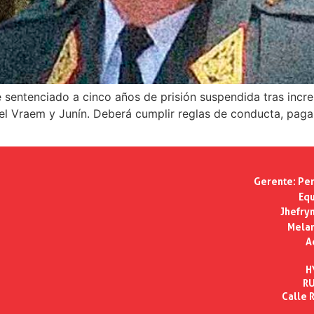
 sentenciado a cinco años de prisión suspendida tras incr
 Vraem y Junín. Deberá cumplir reglas de conducta, pagar r
Gerente:
Per
Equ
Jhefry
Melan
A
H
RU
Calle R