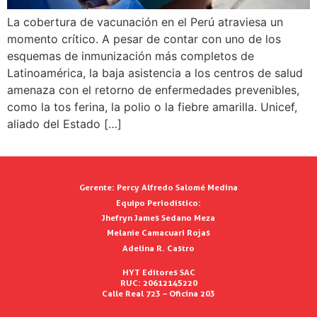
La cobertura de vacunación en el Perú atraviesa un
momento crítico. A pesar de contar con uno de los
esquemas de inmunización más completos de
Latinoamérica, la baja asistencia a los centros de salud
amenaza con el retorno de enfermedades prevenibles,
como la tos ferina, la polio o la fiebre amarilla. Unicef,
aliado del Estado […]
Gerente:
Percy Alfredo Salomé Medina
Equipo Periodístico:
Jhefryn James Sedano Meza
Melanie Camacuari Rojas
Adelina R. Castro
HYT Editores SAC
RUC: 20612145220
Calle Real 723 – Oficina 203