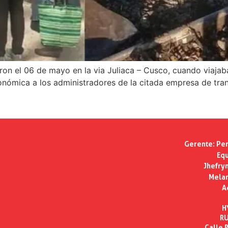
ieron el 06 de mayo en la via Juliaca – Cusco, cuando viaj
económica a los administradores de la citada empresa de tran
Gerente:
Per
Equ
Jhefry
Melan
A
H
RU
Calle R