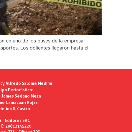
aban en uno de los buses de la empresa
sportes. Los dolientes llegaron hasta el
cy Alfredo Salomé Medina
ipo Periodístico:
n James Sedano Meza
ie Camacuari Rojas
delina R. Castro
YT Editores SAC
C: 20612145220
eal 723 – Oficina 203