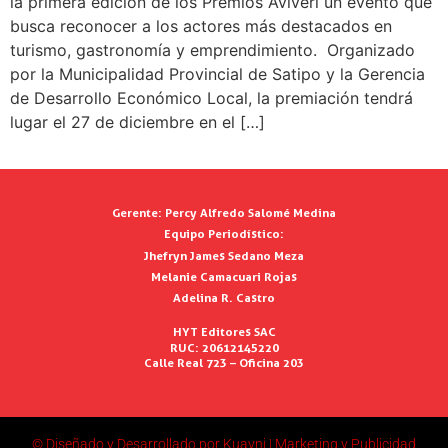
la primera edición de los Premios Aviveri un evento que
busca reconocer a los actores más destacados en
turismo, gastronomía y emprendimiento. Organizado
por la Municipalidad Provincial de Satipo y la Gerencia
de Desarrollo Económico Local, la premiación tendrá
lugar el 27 de diciembre en el […]
Gerente:
Percy Alfredo Salomé Medina
Equipo Periodístico:
Jhefryn James Sedano Meza
Melanie Camacuari Rojas
Adelina R. Castro
HYT Editores SAC
RUC: 20612145220
Calle Real 723 – Oficina 203
© Diseñado y Desarrollado por Kuayni | Marketing y Publicidad