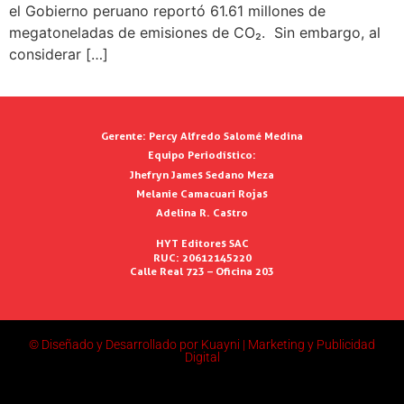
el Gobierno peruano reportó 61.61 millones de
megatoneladas de emisiones de CO₂. Sin embargo, al
considerar […]
Gerente:
Percy Alfredo Salomé Medina
Equipo Periodístico:
Jhefryn James Sedano Meza
Melanie Camacuari Rojas
Adelina R. Castro
HYT Editores SAC
RUC: 20612145220
Calle Real 723 – Oficina 203
© Diseñado y Desarrollado por Kuayni | Marketing y Publicidad
Digital