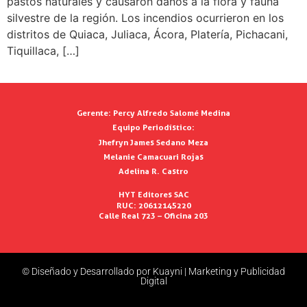
pastos naturales y causaron daños a la flora y fauna
silvestre de la región. Los incendios ocurrieron en los
distritos de Quiaca, Juliaca, Ácora, Platería, Pichacani,
Tiquillaca, […]
Gerente:
Percy Alfredo Salomé Medina
Equipo Periodístico:
Jhefryn James Sedano Meza
Melanie Camacuari Rojas
Adelina R. Castro
HYT Editores SAC
RUC: 20612145220
Calle Real 723 – Oficina 203
© Diseñado y Desarrollado por Kuayni | Marketing y Publicidad
Digital