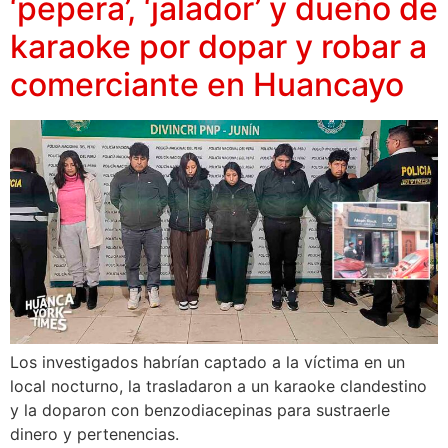
‘pepera’, ‘jalador’ y dueño de
karaoke por dopar y robar a
comerciante en Huancayo
Los investigados habrían captado a la víctima en un
local nocturno, la trasladaron a un karaoke clandestino
y la doparon con benzodiacepinas para sustraerle
dinero y pertenencias.