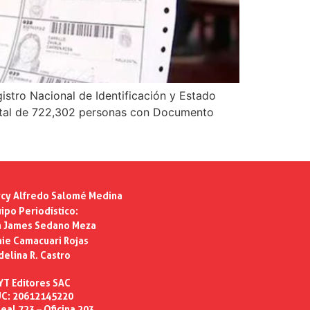
istro Nacional de Identificación y Estado
total de 722,302 personas con Documento
cy Alfredo Salomé Medina
ipo Periodístico:
n James Sedano Meza
ie Camacuari Rojas
delina R. Castro
YT Editores SAC
C: 20612145220
eal 723 – Oficina 203