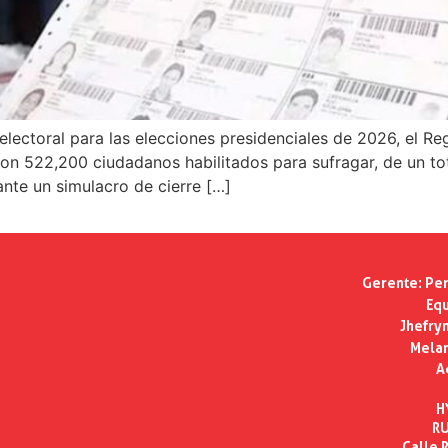
lectoral para las elecciones presidenciales de 2026, el Reg
con 522,200 ciudadanos habilitados para sufragar, de un 
ante un simulacro de cierre […]
Gerente:
Per
Equ
Jhefry
Melan
A
H
RU
Calle R