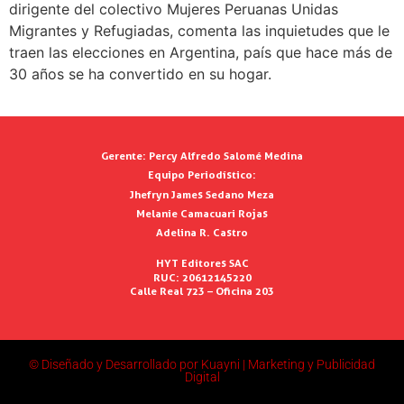
dirigente del colectivo Mujeres Peruanas Unidas
Migrantes y Refugiadas, comenta las inquietudes que le
traen las elecciones en Argentina, país que hace más de
30 años se ha convertido en su hogar.
Gerente:
Percy Alfredo Salomé Medina
Equipo Periodístico:
Jhefryn James Sedano Meza
Melanie Camacuari Rojas
Adelina R. Castro
HYT Editores SAC
RUC: 20612145220
Calle Real 723 – Oficina 203
© Diseñado y Desarrollado por Kuayni | Marketing y Publicidad
Digital