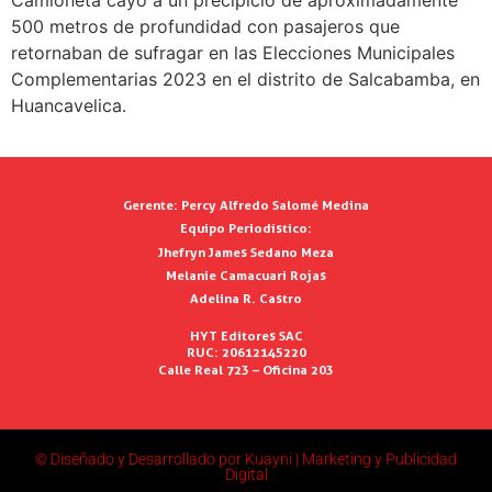
Camioneta cayó a un precipicio de aproximadamente
500 metros de profundidad con pasajeros que
retornaban de sufragar en las Elecciones Municipales
Complementarias 2023 en el distrito de Salcabamba, en
Huancavelica.
Gerente:
Percy Alfredo Salomé Medina
Equipo Periodístico:
Jhefryn James Sedano Meza
Melanie Camacuari Rojas
Adelina R. Castro
HYT Editores SAC
RUC: 20612145220
Calle Real 723 – Oficina 203
© Diseñado y Desarrollado por Kuayni | Marketing y Publicidad
Digital