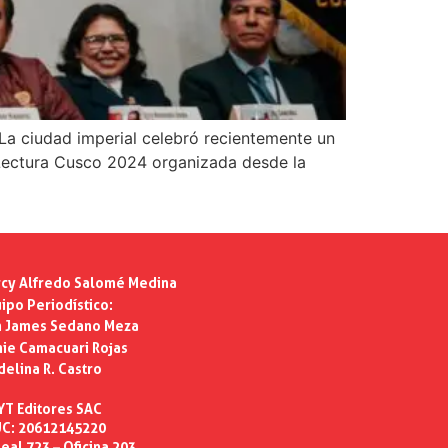
 La ciudad imperial celebró recientemente un
la Lectura Cusco 2024 organizada desde la
cy Alfredo Salomé Medina
ipo Periodístico:
n James Sedano Meza
ie Camacuari Rojas
delina R. Castro
YT Editores SAC
C: 20612145220
eal 723 – Oficina 203