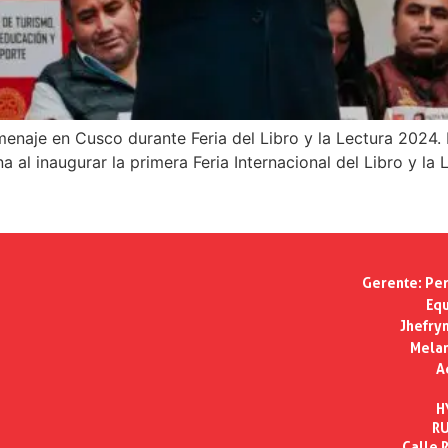
menaje en Cusco durante Feria del Libro y la Lectura 2024.
a al inaugurar la primera Feria Internacional del Libro y 
Gerente:
Per
Equ
Jhefry
Melan
A
H
RU
Calle R