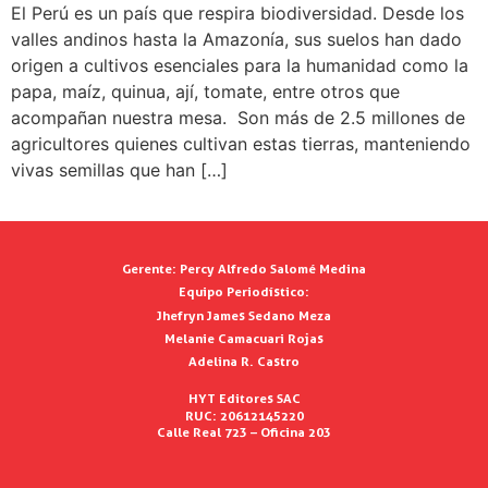
El Perú es un país que respira biodiversidad. Desde los
valles andinos hasta la Amazonía, sus suelos han dado
origen a cultivos esenciales para la humanidad como la
papa, maíz, quinua, ají, tomate, entre otros que
acompañan nuestra mesa. Son más de 2.5 millones de
agricultores quienes cultivan estas tierras, manteniendo
vivas semillas que han […]
Gerente:
Percy Alfredo Salomé Medina
Equipo Periodístico:
Jhefryn James Sedano Meza
Melanie Camacuari Rojas
Adelina R. Castro
HYT Editores SAC
RUC: 20612145220
Calle Real 723 – Oficina 203