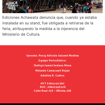
Ediciones Achawata denuncia que, cuando ya estaba
instalada en su stand, fue obligada a retirarse de la
feria, atribuyendo la medida a la injerencia del
Ministerio de Cultura.
Gerente:
Percy Alfredo Salomé Medina
Equipo Periodístico:
Jhefryn James Sedano Meza
Melanie Camacuari Rojas
Adelina R. Castro
HYT Editores SAC
RUC: 20612145220
Calle Real 723 – Oficina 203