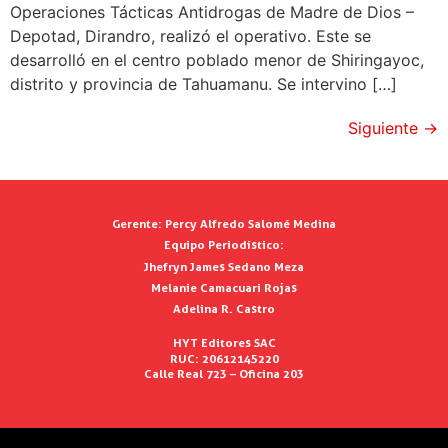
Operaciones Tácticas Antidrogas de Madre de Dios –
Depotad, Dirandro, realizó el operativo. Este se
desarrolló en el centro poblado menor de Shiringayoc,
distrito y provincia de Tahuamanu. Se intervino […]
Siguiente
→
Gerente:
Percy Alfredo Salomé Medina
Equipo Periodístico:
Jhefryn James Sedano Meza
Melanie Camacuari Rojas
Adelina R. Castro
HYT Editores SAC
RUC: 20612145220
Calle Real 723 – Oficina 203