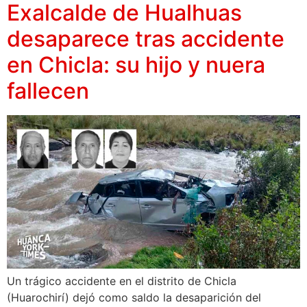
Exalcalde de Hualhuas
desaparece tras accidente
en Chicla: su hijo y nuera
fallecen
Un trágico accidente en el distrito de Chicla
(Huarochirí) dejó como saldo la desaparición del