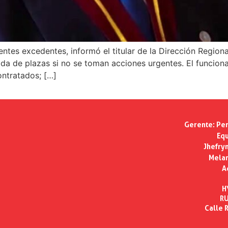
centes excedentes, informó el titular de la Dirección Regio
ida de plazas si no se toman acciones urgentes. El funciona
ntratados; […]
Gerente:
Per
Equ
Jhefry
Melan
A
H
RU
Calle R