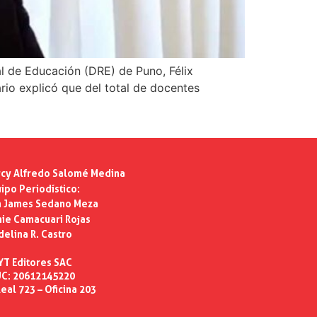
nal de Educación (DRE) de Puno, Félix
rio explicó que del total de docentes
cy Alfredo Salomé Medina
ipo Periodístico:
n James Sedano Meza
ie Camacuari Rojas
delina R. Castro
YT Editores SAC
C: 20612145220
eal 723 – Oficina 203