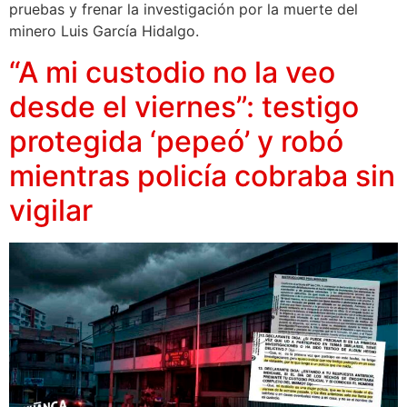
pruebas y frenar la investigación por la muerte del
minero Luis García Hidalgo.
“A mi custodio no la veo
desde el viernes”: testigo
protegida ‘pepeó’ y robó
mientras policía cobraba sin
vigilar