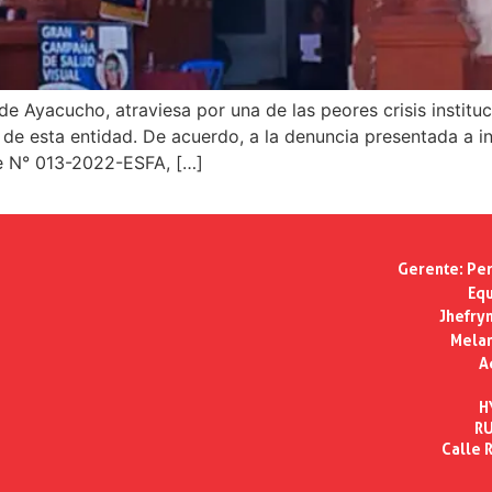
 Ayacucho, atraviesa por una de las peores crisis institu
e esta entidad. De acuerdo, a la denuncia presentada a ini
me N° 013-2022-ESFA, […]
Gerente:
Per
Equ
Jhefry
Melan
A
H
RU
Calle R