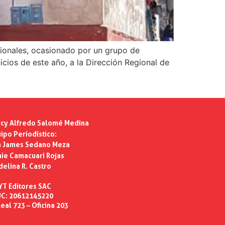
cionales, ocasionado por un grupo de
cios de este año, a la Dirección Regional de
cy Alfredo Salomé Medina
ipo Periodístico:
n James Sedano Meza
ie Camacuari Rojas
delina R. Castro
YT Editores SAC
C: 20612145220
eal 723 – Oficina 203