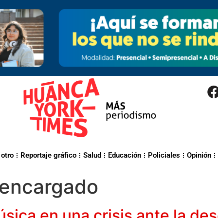
 otro
Reportaje gráfico
Salud
Educación
Policiales
Opinión
 encargado
sica en una crisis ante la des