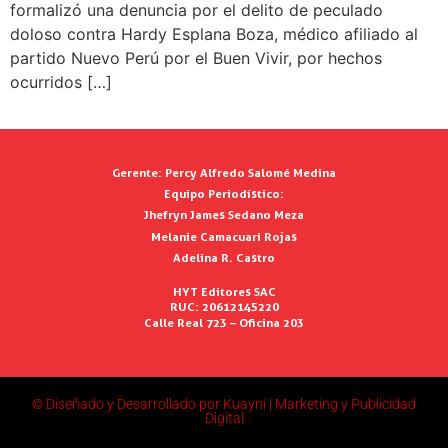
formalizó una denuncia por el delito de peculado
doloso contra Hardy Esplana Boza, médico afiliado al
partido Nuevo Perú por el Buen Vivir, por hechos
ocurridos […]
Gerente:
Percy Alfredo Salomé Medina
Equipo Periodístico:
Jhefryn James Sedano Meza
Melanie Camacuari Rojas
Adelina R. Castro
HYT Editores SAC
RUC: 20612145220
Calle Real 723 – Oficina 203
© Diseñado y Desarrollado por Kuayni | Marketing y Publicidad
Digital