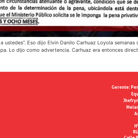
a ustedes”. Eso dijo Elvin Danilo Carhuaz Loyola semanas 
lpa. Lo dijo como advertencia. Carhuaz era entonces dire
Gerente:
Per
Equ
Jhefry
Melan
A
H
RU
Calle R