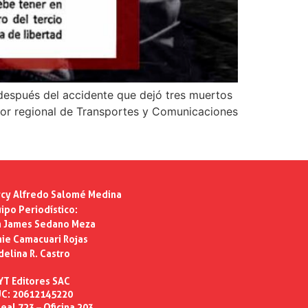
después del accidente que dejó tres muertos
ctor regional de Transportes y Comunicaciones
cy Alfredo Salomé Medina
ipo Periodístico:
n James Sedano Meza
ie Camacuari Rojas
delina R. Castro
YT Editores SAC
C: 20612145220
eal 723 – Oficina 203