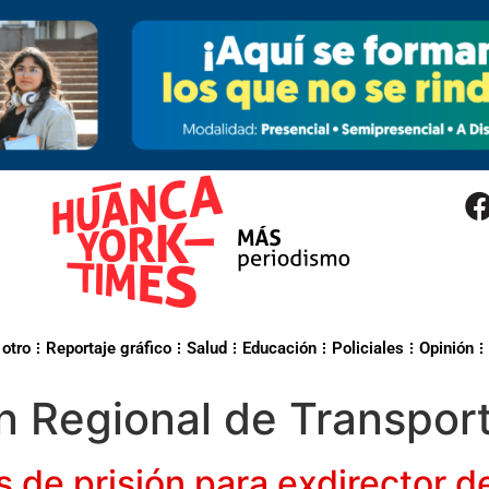
 otro
Reportaje gráfico
Salud
Educación
Policiales
Opinión
n Regional de Transpor
 de prisión para exdirector d