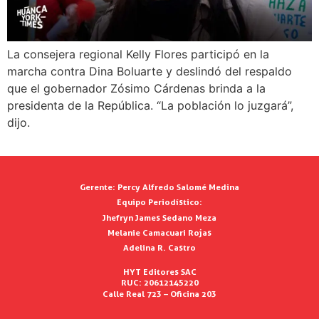
La consejera regional Kelly Flores participó en la
marcha contra Dina Boluarte y deslindó del respaldo
que el gobernador Zósimo Cárdenas brinda a la
presidenta de la República. “La población lo juzgará”,
dijo.
Gerente:
Percy Alfredo Salomé Medina
Equipo Periodístico:
Jhefryn James Sedano Meza
Melanie Camacuari Rojas
Adelina R. Castro
HYT Editores SAC
RUC: 20612145220
Calle Real 723 – Oficina 203