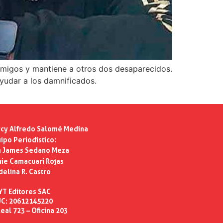
amigos y mantiene a otros dos desaparecidos.
yudar a los damnificados.
cy Alfredo Salomé Medina
ipo Periodístico:
n James Sedano Meza
ie Camacuari Rojas
delina R. Castro
YT Editores SAC
C: 20612145220
eal 723 – Oficina 203