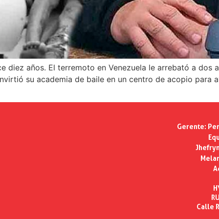
 diez años. El terremoto en Venezuela le arrebató a dos 
virtió su academia de baile en un centro de acopio para a
Gerente:
Per
Equ
Jhefry
Melan
A
H
RU
Calle R