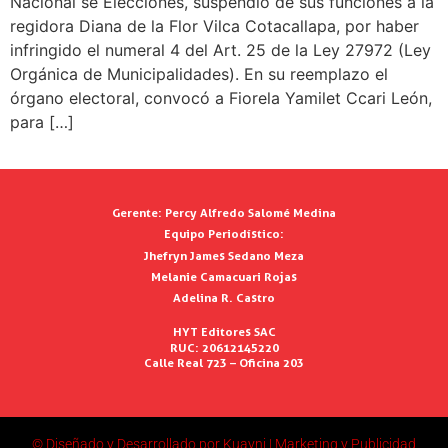
Nacional se Elecciones, suspendió de sus funciones a la
regidora Diana de la Flor Vilca Cotacallapa, por haber
infringido el numeral 4 del Art. 25 de la Ley 27972 (Ley
Orgánica de Municipalidades). En su reemplazo el
órgano electoral, convocó a Fiorela Yamilet Ccari León,
para […]
Gerente:
Percy Alfredo Salomé Medina
Equipo Periodístico:
Jhefryn James Sedano Meza
Melanie Camacuari Rojas
Adelina R. Castro
HYT Editores SAC
RUC: 20612145220
Calle Real 723 – Oficina 203
© Diseñado y Desarrollado por Kuayni | Marketing y Publicidad