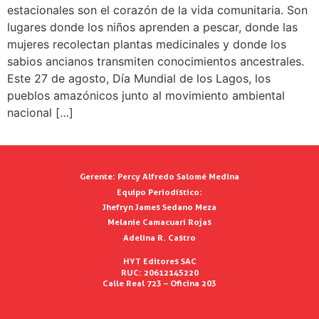
estacionales son el corazón de la vida comunitaria. Son
lugares donde los niños aprenden a pescar, donde las
mujeres recolectan plantas medicinales y donde los
sabios ancianos transmiten conocimientos ancestrales.
Este 27 de agosto, Día Mundial de los Lagos, los
pueblos amazónicos junto al movimiento ambiental
nacional […]
Gerente:
Percy Alfredo Salomé Medina
Equipo Periodístico:
Jhefryn James Sedano Meza
Melanie Camacuari Rojas
Adelina R. Castro
HYT Editores SAC
RUC: 20612145220
Calle Real 723 – Oficina 203