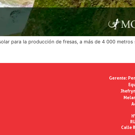
ar para la producción de fresas, a más de 4 000 metros so
Gerente:
Per
Equ
Jhefry
Melan
A
H
RU
Calle R