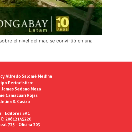
bre el nivel del mar, se convirtió en una
cy Alfredo Salomé Medina
ipo Periodístico:
n James Sedano Meza
ie Camacuari Rojas
delina R. Castro
YT Editores SAC
C: 20612145220
eal 723 – Oficina 203