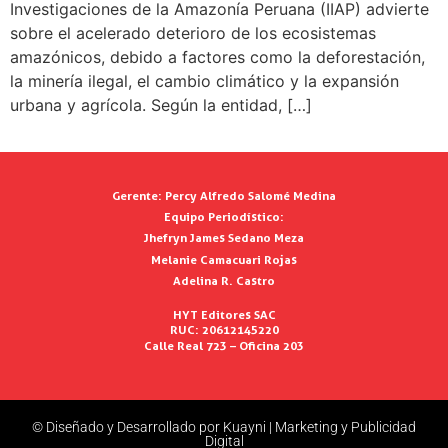
Investigaciones de la Amazonía Peruana (IIAP) advierte
sobre el acelerado deterioro de los ecosistemas
amazónicos, debido a factores como la deforestación,
la minería ilegal, el cambio climático y la expansión
urbana y agrícola. Según la entidad, […]
Gerente:
Percy Alfredo Salomé Medina
Equipo Periodístico:
Jhefryn James Sedano Meza
Melanie Camacuari Rojas
Adelina R. Castro
HYT Editores SAC
RUC: 20612145220
Calle Real 723 – Oficina 203
© Diseñado y Desarrollado por Kuayni | Marketing y Publicidad
Digital