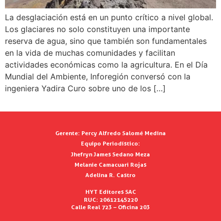
La desglaciación está en un punto crítico a nivel global.
Los glaciares no solo constituyen una importante
reserva de agua, sino que también son fundamentales
en la vida de muchas comunidades y facilitan
actividades económicas como la agricultura. En el Día
Mundial del Ambiente, Inforegión conversó con la
ingeniera Yadira Curo sobre uno de los […]
Gerente:
Percy Alfredo Salomé Medina
Equipo Periodístico:
Jhefryn James Sedano Meza
Melanie Camacuari Rojas
Adelina R. Castro
HYT Editores SAC
RUC: 20612145220
Calle Real 723 – Oficina 203