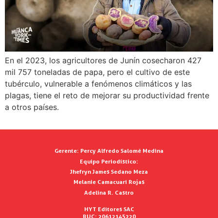
En el 2023, los agricultores de Junín cosecharon 427
mil 757 toneladas de papa, pero el cultivo de este
tubérculo, vulnerable a fenómenos climáticos y las
plagas, tiene el reto de mejorar su productividad frente
a otros países.
Gerente:
Percy Alfredo Salomé Medina
Equipo Periodístico:
Jhefryn James Sedano Meza
Melanie Camacuari Rojas
Adelina R. Castro
HYT Editores SAC
RUC: 20612145220