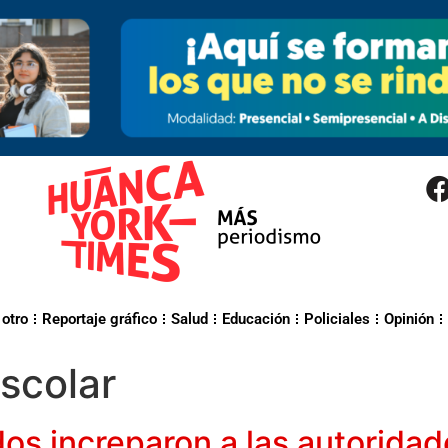
 otro
Reportaje gráfico
Salud
Educación
Policiales
Opinión
escolar
os increparon a las autoridade