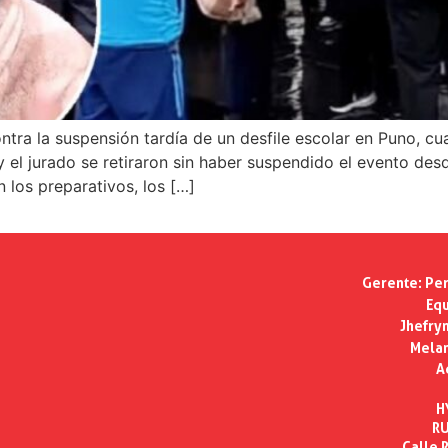
tra la suspensión tardía de un desfile escolar en Puno, cu
 jurado se retiraron sin haber suspendido el evento desde e
n los preparativos, los […]
Gerente:
Per
Equ
Jhefry
Melan
A
H
RU
Calle R