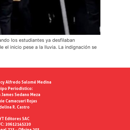
ando los estudiantes ya desfilaban
l inicio pese a la lluvia. La indignación se
cy Alfredo Salomé Medina
ipo Periodístico:
n James Sedano Meza
ie Camacuari Rojas
delina R. Castro
YT Editores SAC
C: 20612145220
eal 723 – Oficina 203