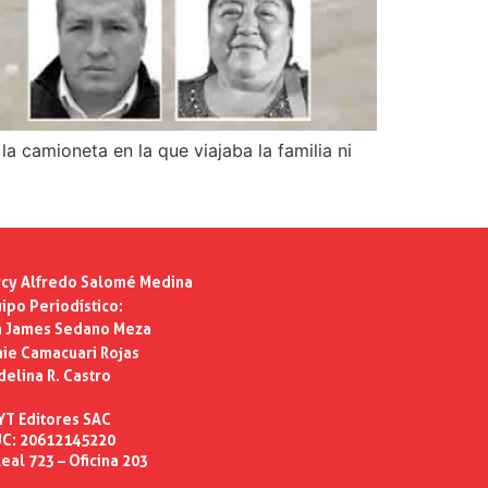
a camioneta en la que viajaba la familia ni
cy Alfredo Salomé Medina
ipo Periodístico:
n James Sedano Meza
ie Camacuari Rojas
delina R. Castro
YT Editores SAC
C: 20612145220
eal 723 – Oficina 203