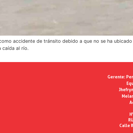
 como accidente de tránsito debido a que no se ha ubicado l
 caída al río.
Gerente:
Per
Equ
Jhefry
Melan
A
H
RU
Calle R