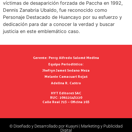
víctimas de desaparición forzada de Paccha en 1992,
Dennis Zanabria Ubaldo, fue reconocido como
Personaje Destacado de Huancayo por su esfuerzo y
dedicación para dar a conocer la verdad y buscar
justicia en este emblemático caso.
Gerente:
Percy Alfredo Salomé Medina
Equipo Periodístico:
Jhefryn James Sedano Meza
Melanie Camacuari Rojas
Adelina R. Castro
HYT Editores SAC
RUC: 20612145220
Calle Real 723 – Oficina 203
© Diseñado y Desarrollado por Kuayni | Marketing y Publicidad
Digital