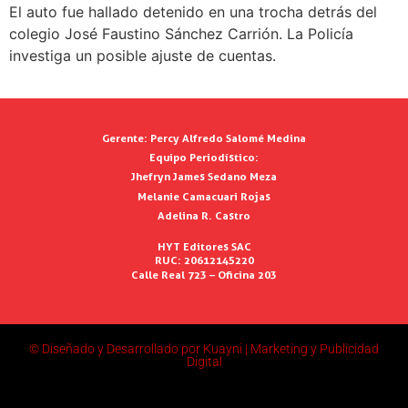
El auto fue hallado detenido en una trocha detrás del
colegio José Faustino Sánchez Carrión. La Policía
investiga un posible ajuste de cuentas.
Gerente:
Percy Alfredo Salomé Medina
Equipo Periodístico:
Jhefryn James Sedano Meza
Melanie Camacuari Rojas
Adelina R. Castro
HYT Editores SAC
RUC: 20612145220
Calle Real 723 – Oficina 203
© Diseñado y Desarrollado por Kuayni | Marketing y Publicidad
Digital