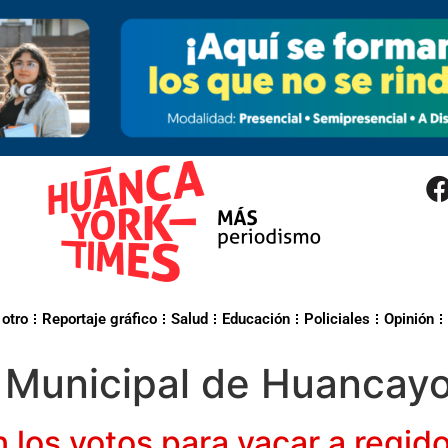
 otro
Reportaje gráfico
Salud
Educación
Policiales
Opinión
 Municipal de Huancay
los votos para vacar a regid