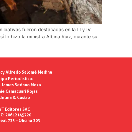
iciativas fueron destacadas en la III y IV
 lo hizo la ministra Albina Ruiz, durante su
cy Alfredo Salomé Medina
ipo Periodístico:
n James Sedano Meza
ie Camacuari Rojas
delina R. Castro
YT Editores SAC
C: 20612145220
eal 723 – Oficina 203