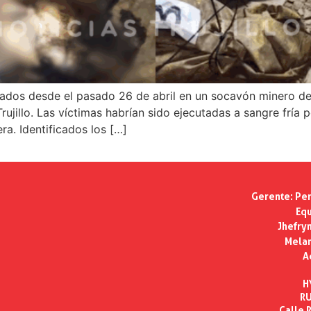
ados desde el pasado 26 de abril en un socavón minero del
rujillo. Las víctimas habrían sido ejecutadas a sangre fría
ra. Identificados los […]
Gerente:
Per
Equ
Jhefry
Melan
A
H
RU
Calle R