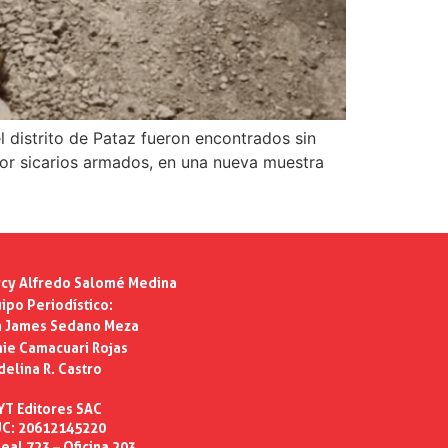
 distrito de Pataz fueron encontrados sin
 por sicarios armados, en una nueva muestra
cy Alfredo Salomé Medina
ipo Periodístico:
n James Sedano Meza
ie Camacuari Rojas
delina R. Castro
YT Editores SAC
C: 20612145220
eal 723 – Oficina 203