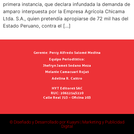
primera instancia, que declara infundada la demanda de
amparo interpuesta por la Empresa Agrícola Chicama
Ltda. S.A., quien pretendía apropiarse de 72 mil has del
Estado Peruano, contra el […]
Gerente:
Percy Alfredo Salomé Medina
Equipo Periodístico:
Jhefryn James Sedano Meza
Melanie Camacuari Rojas
Adelina R. Castro
HYT Editores SAC
RUC: 20612145220
Calle Real 723 – Oficina 203
© Diseñado y Desarrollado por Kuayni | Marketing y Publicidad
Digital