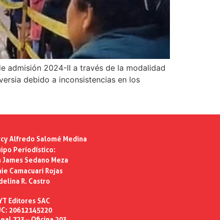
e admisión 2024-II a través de la modalidad
ersia debido a inconsistencias en los
cy Alfredo Salomé Medina
ipo Periodístico:
n James Sedano Meza
ie Camacuari Rojas
delina R. Castro
YT Editores SAC
C: 20612145220
eal 723 – Oficina 203