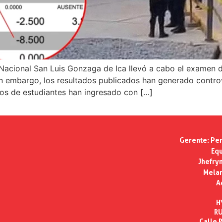
Nacional San Luis Gonzaga de Ica llevó a cabo el examen d
n embargo, los resultados publicados han generado controv
tos de estudiantes han ingresado con […]
Gerente:
Per
Equ
Jhefry
Melan
A
H
RU
Calle R