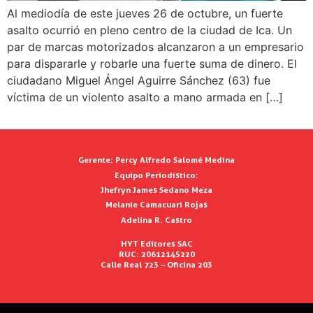
Al mediodía de este jueves 26 de octubre, un fuerte
asalto ocurrió en pleno centro de la ciudad de Ica. Un
par de marcas motorizados alcanzaron a un empresario
para dispararle y robarle una fuerte suma de dinero. El
ciudadano Miguel Ángel Aguirre Sánchez (63) fue
víctima de un violento asalto a mano armada en […]
Gerente:
Percy Alfredo Salomé Medina
Equipo Periodístico:
Jhefryn James Sedano Meza
Melanie Camacuari Rojas
Adelina R. Castro
HYT Editores SAC
RUC: 20612145220
Calle Real 723 – Oficina 203