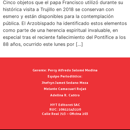
Cinco objetos que el papa Francisco utilizó durante su
histórica visita a Trujillo en 2018 se conservan con
esmero y están disponibles para la contemplación
pública. El Arzobispado ha identificado estos elementos
como parte de una herencia espiritual invaluable, en
especial tras el reciente fallecimiento del Pontífice a los
88 años, ocurrido este lunes por […]
Gerente:
Percy Alfredo Salomé Medina
Equipo Periodístico:
Jhefryn James Sedano Meza
Melanie Camacuari Rojas
Adelina R. Castro
HYT Editores SAC
RUC: 20612145220
Calle Real 723 – Oficina 203