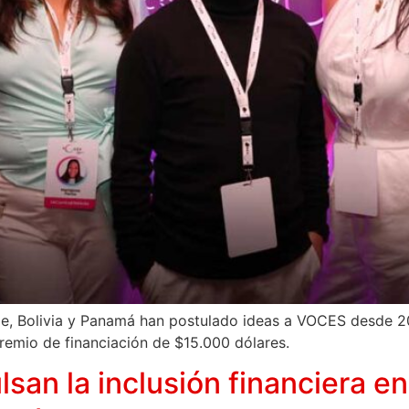
le, Bolivia y Panamá han postulado ideas a VOCES desde 20
 premio de financiación de $15.000 dólares.
lsan la inclusión financiera 