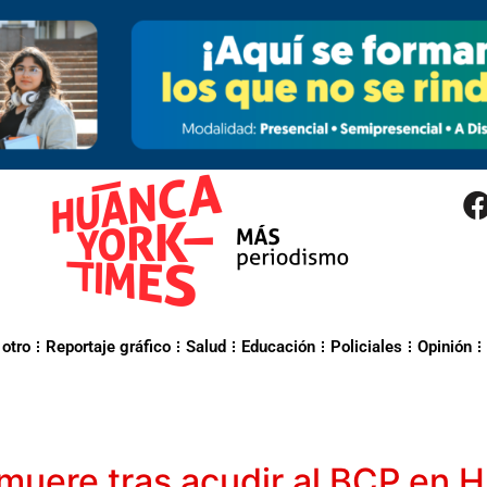
 otro
Reportaje gráfico
Salud
Educación
Policiales
Opinión
uere tras acudir al BCP en H