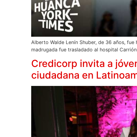
Alberto Walde Lenín Shuber, de 36 años, fue h
madrugada fue trasladado al hospital Carrión,
Credicorp invita a jóv
ciudadana en Latinoam